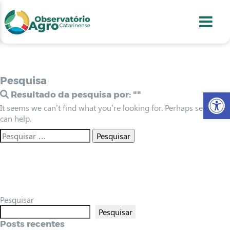
conteúdo
1
menu
2
usca
3
odapé
4
Pesquisa
Abr
Resultado da pesquisa por:
""
It seems we can’t find what you’re looking for. Perhaps searching
can help.
Pesquisar
Pesquisar
Posts recentes