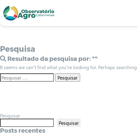
conteúdo
1
menu
2
usca
3
odapé
4
Pesquisa
Resultado da pesquisa por:
""
It seems we can’t find what you’re looking for. Perhaps searching
Pesquisar
Pesquisar
Posts recentes