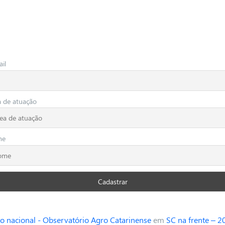
il
a de atuação
me
o nacional - Observatório Agro Catarinense
em
SC na frente – 2