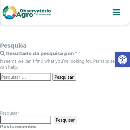
conteúdo
1
menu
2
usca
3
odapé
4
Pesquisa
Abr
Resultado da pesquisa por:
""
It seems we can’t find what you’re looking for. Perhaps searching
can help.
Pesquisar
Pesquisar
Posts recentes