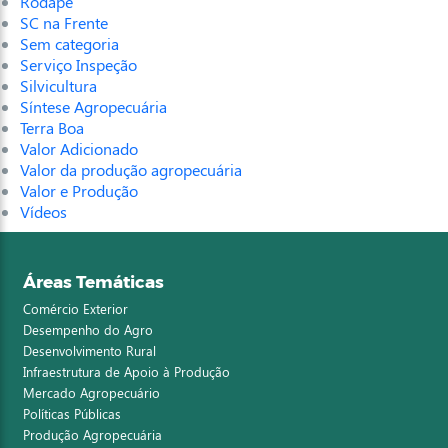
Rodapé
SC na Frente
Sem categoria
Serviço Inspeção
Silvicultura
Síntese Agropecuária
Terra Boa
Valor Adicionado
Valor da produção agropecuária
Valor e Produção
Vídeos
Áreas Temáticas
Comércio Exterior
Desempenho do Agro
Desenvolvimento Rural
Infraestrutura de Apoio à Produção
Mercado Agropecuário
Políticas Públicas
Produção Agropecuária