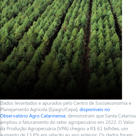
Dados levantados e apurados pelo Centro de Socioeconomia e
Planejamento Agrícola (Epagri/Cepa),
disponíveis no
Observatório Agro Catarinense
, demonstram que Santa Catarina
ampliou o faturamento do setor agropecuário em 2022. O Valor
da Produção Agropecuária (VPA) chegou a R$ 61 bilhões, um
aumento de 13,8% em relação ao ano anterior. Os dados foram