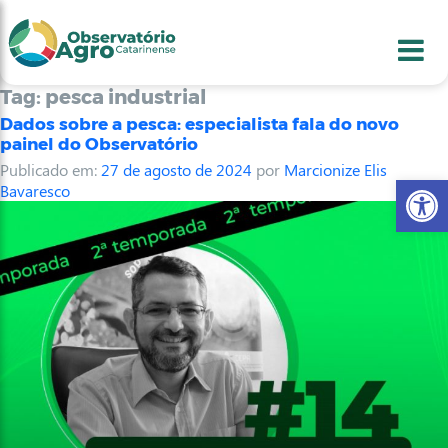
conteúdo
1
menu
2
usca
3
odapé
4
Tag:
pesca industrial
Dados sobre a pesca: especialista fala do novo
painel do Observatório
Publicado em:
27 de agosto de 2024
por
Marcionize Elis
Abr
Bavaresco