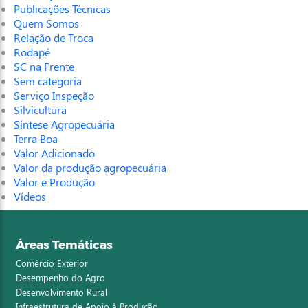
Publicações Técnicas
Quem Somos
Relação de Troca
Rodapé
SC na Frente
Sem categoria
Serviço Inspeção
Silvicultura
Síntese Agropecuária
Terra Boa
Valor Adicionado
Valor da produção agropecuária
Valor e Produção
Vídeos
Áreas Temáticas
Comércio Exterior
Desempenho do Agro
Desenvolvimento Rural
Infraestrutura de Apoio à Produção