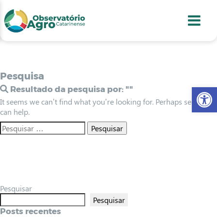
conteúdo
1
menu
2
usca
3
odapé
4
Pesquisa
Abr
Resultado da pesquisa por:
""
It seems we can’t find what you’re looking for. Perhaps searching
can help.
Pesquisar
Pesquisar
Posts recentes