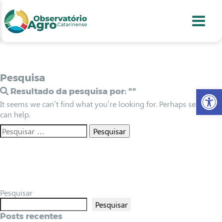
conteúdo
1
menu
2
usca
3
odapé
4
Pesquisa
Abr
Resultado da pesquisa por:
""
It seems we can’t find what you’re looking for. Perhaps searching
can help.
Pesquisar
Pesquisar
Posts recentes