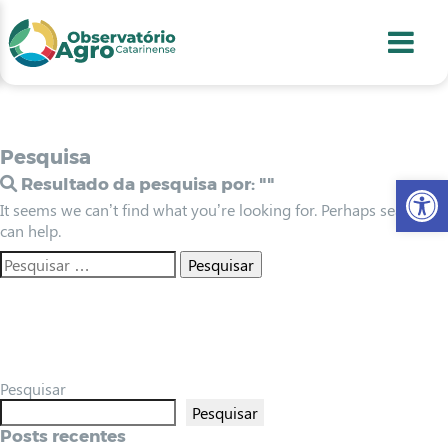
conteúdo
1
menu
2
usca
3
odapé
4
Pesquisa
Abr
Resultado da pesquisa por:
""
It seems we can’t find what you’re looking for. Perhaps searching
can help.
Pesquisar
Pesquisar
Posts recentes