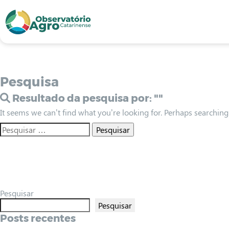
conteúdo
1
menu
2
usca
3
odapé
4
Pesquisa
Resultado da pesquisa por:
""
It seems we can’t find what you’re looking for. Perhaps searching
Pesquisar
Pesquisar
Posts recentes