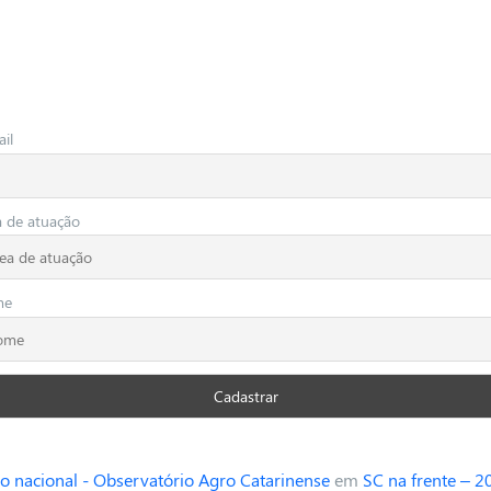
il
a de atuação
me
o nacional - Observatório Agro Catarinense
em
SC na frente – 2