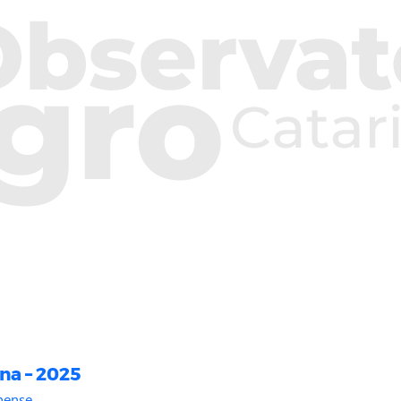
na – 2025
nense