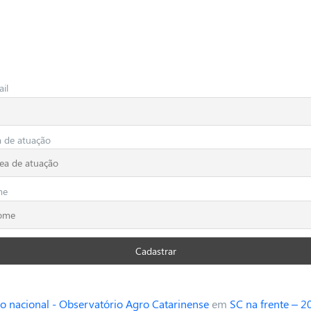
il
a de atuação
me
o nacional - Observatório Agro Catarinense
em
SC na frente – 2