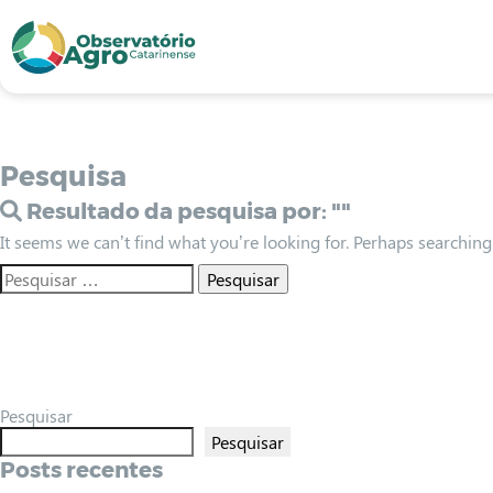
conteúdo
1
menu
2
usca
3
odapé
4
Pesquisa
Resultado da pesquisa por:
""
It seems we can’t find what you’re looking for. Perhaps searching
Pesquisar
Pesquisar
Posts recentes