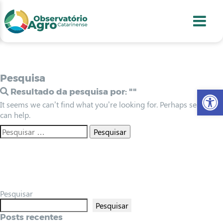
conteúdo
1
menu
2
usca
3
odapé
4
Pesquisa
Abr
Resultado da pesquisa por:
""
It seems we can’t find what you’re looking for. Perhaps searching
can help.
Pesquisar
Pesquisar
Posts recentes