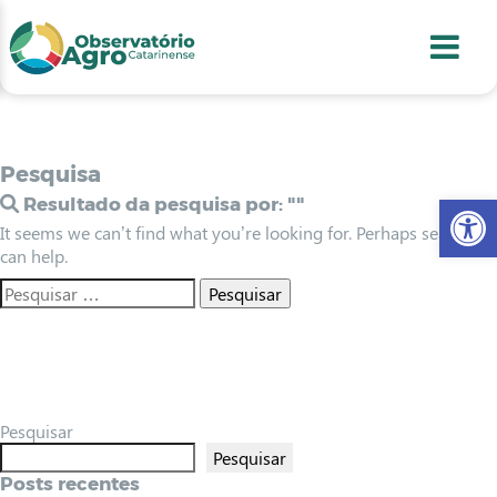
conteúdo
1
menu
2
usca
3
odapé
4
Pesquisa
Abr
Resultado da pesquisa por:
""
It seems we can’t find what you’re looking for. Perhaps searching
can help.
Pesquisar
Pesquisar
Posts recentes