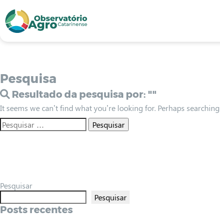
conteúdo
1
menu
2
usca
3
odapé
4
Pesquisa
Resultado da pesquisa por:
""
It seems we can’t find what you’re looking for. Perhaps searching
Pesquisar
Pesquisar
Posts recentes