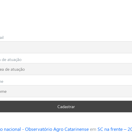
il
a de atuação
me
o nacional - Observatório Agro Catarinense
em
SC na frente – 2