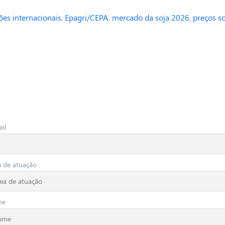
ões internacionais
,
Epagri/CEPA
,
mercado da soja 2026
,
preços s
il
a de atuação
me