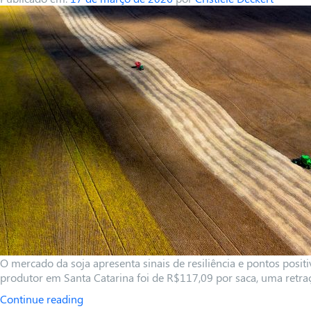
O mercado da soja apresenta sinais de resiliência e pontos positi
produtor em Santa Catarina foi de R$117,09 por saca, uma retr
Continue reading