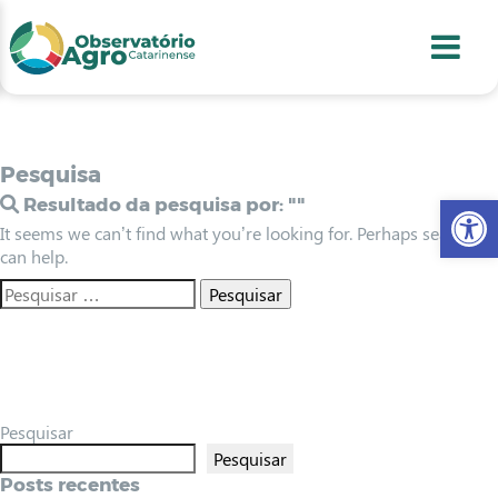
conteúdo
1
menu
2
usca
3
odapé
4
Pesquisa
Abr
Resultado da pesquisa por:
""
It seems we can’t find what you’re looking for. Perhaps searching
can help.
Pesquisar
Pesquisar
Posts recentes