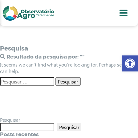
conteúdo
1
menu
2
usca
3
odapé
4
Pesquisa
Abr
Resultado da pesquisa por:
""
It seems we can’t find what you’re looking for. Perhaps searching
can help.
Pesquisar
Pesquisar
Posts recentes