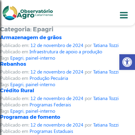
conteúdo
1
menu
2
usca
3
odapé
4
Categoria:
Epagri
Armazenagem de grãos
Publicado em:
12 de novembro de 2024
por
Tatiana Tozzi
Publicado em
Infraestrutura de apoio a produção
Abr
Tags
Epagri
,
painel-interno
Rebanhos
Publicado em:
12 de novembro de 2024
por
Tatiana Tozzi
Publicado em
Produção Pecuária
Tags
Epagri
,
painel-interno
Crédito Rural
Publicado em:
12 de novembro de 2024
por
Tatiana Tozzi
Publicado em
Programas Federais
Tags
Epagri
,
painel-interno
Programas de fomento
Publicado em:
12 de novembro de 2024
por
Tatiana Tozzi
Publicado em
Programas Estaduais