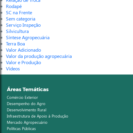
Rodapé
SC na Frente
Sem categoria
Serviço Inspeção
Silvicultura
Síntese Agropecuária
Terra Boa
Valor Adicionado
Valor da produção agropecuária
Valor e Produção
Vídeos
Áreas Temáticas
Comércio Exterior
Desempenho do Agro
Desenvolvimento Rural
Infraestrutura de Apoio à Produção
Mercado Agropecuário
Políticas Públicas