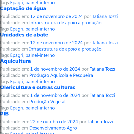
Tags
Epagri
,
painel-interno
Captação de água
Publicado em:
12 de novembro de 2024
por
Tatiana Tozzi
Publicado em
Infraestrutura de apoio a produção
Tags
Epagri
,
painel-interno
Unidades de abate
Publicado em:
12 de novembro de 2024
por
Tatiana Tozzi
Publicado em
Infraestrutura de apoio a produção
Tags
Epagri
,
painel-interno
Aquicultura
Publicado em:
1 de novembro de 2024
por
Tatiana Tozzi
Publicado em
Produção Aquícola e Pesqueira
Tags
Epagri
,
painel-interno
Olericultura e outras culturas
Publicado em:
1 de novembro de 2024
por
Tatiana Tozzi
Publicado em
Produção Vegetal
Tags
Epagri
,
painel-interno
PIB
Publicado em:
22 de outubro de 2024
por
Tatiana Tozzi
Publicado em
Desenvolvimento Agro
Tags
Epagri
,
painel-interno