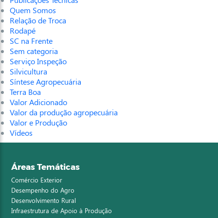
Quem Somos
Relação de Troca
Rodapé
SC na Frente
Sem categoria
Serviço Inspeção
Silvicultura
Síntese Agropecuária
Terra Boa
Valor Adicionado
Valor da produção agropecuária
Valor e Produção
Vídeos
Áreas Temáticas
Comércio Exterior
Desempenho do Agro
Desenvolvimento Rural
Infraestrutura de Apoio à Produção