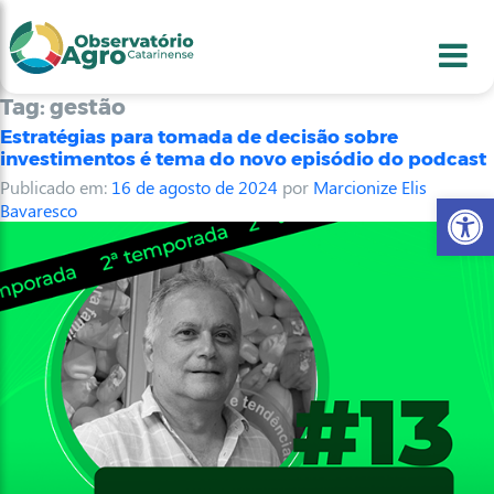
conteúdo
1
menu
2
usca
3
odapé
4
Tag:
gestão
Estratégias para tomada de decisão sobre
investimentos é tema do novo episódio do podcast
Publicado em:
16 de agosto de 2024
por
Marcionize Elis
Abr
Bavaresco