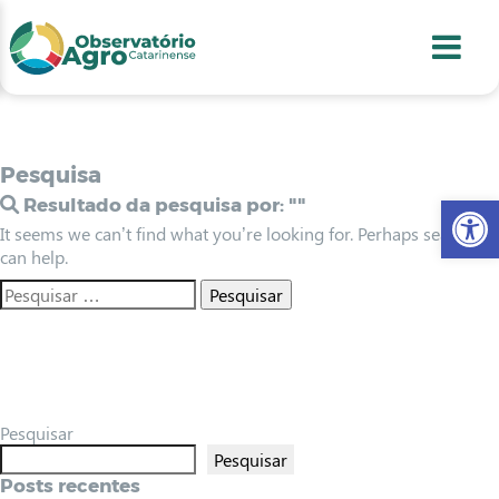
conteúdo
1
menu
2
usca
3
odapé
4
Pesquisa
Abr
Resultado da pesquisa por:
""
It seems we can’t find what you’re looking for. Perhaps searching
can help.
Pesquisar
Pesquisar
Posts recentes