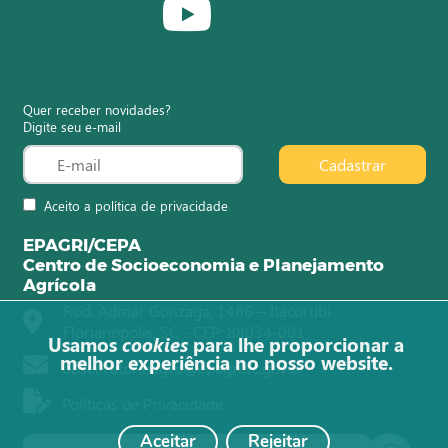
Quer receber novidades?
Digite seu e-mail
Cadastrar
Aceito a política de privacidade
EPAGRI/CEPA
Centro de Socioeconomia e Planejamento
Agrícola
Rod. Admar Gonzaga, 1486 – Itacorubi
Florianópolis, SC - CEP: 88034-001
Usamos
cookies
para lhe proporcionar a
melhor experiência no nosso website.
observatorioagro@epagri.sc.gov.br
Políticas de Privacidade
Aceitar
Rejeitar