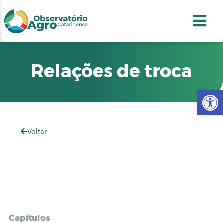
conteúdo
1
menu
2
usca
3
odapé
4
Relações de troca
Abr
Voltar
Capítulos