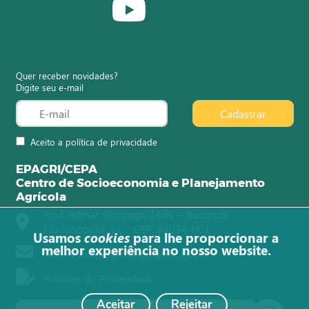
Quer receber novidades?
Digite seu e-mail
Cadastrar
Aceito a política de privacidade
EPAGRI/CEPA
Centro de Socioeconomia e Planejamento
Agrícola
Rod. Admar Gonzaga, 1486 – Itacorubi
Florianópolis, SC - CEP: 88034-001
Usamos
cookies
para lhe proporcionar a
melhor experiência no nosso website.
observatorioagro@epagri.sc.gov.br
Políticas de Privacidade
Aceitar
Rejeitar