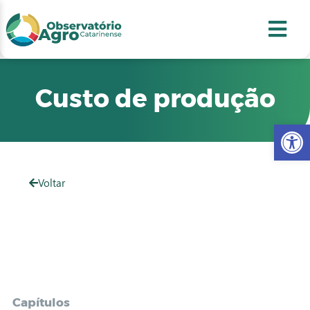
conteúdo
1
menu
2
usca
3
odapé
4
Custo de produção
Abr
Voltar
Capítulos