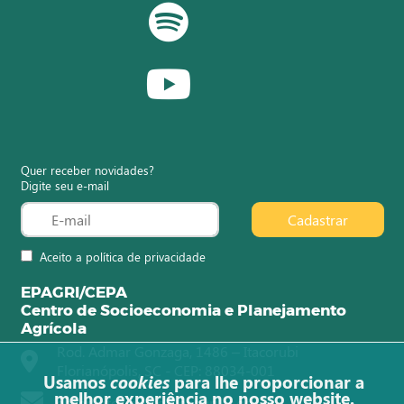
Quer receber novidades?
Digite seu e-mail
Cadastrar
Aceito a política de privacidade
EPAGRI/CEPA
Centro de Socioeconomia e Planejamento
Agrícola
Rod. Admar Gonzaga, 1486 – Itacorubi
Florianópolis, SC - CEP: 88034-001
Usamos
cookies
para lhe proporcionar a
melhor experiência no nosso website.
observatorioagro@epagri.sc.gov.br