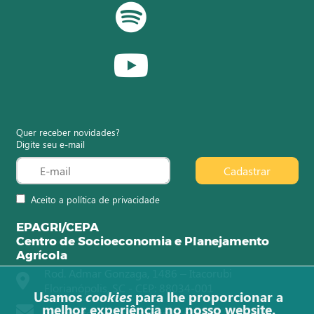
Quer receber novidades?
Digite seu e-mail
Cadastrar
Aceito a política de privacidade
EPAGRI/CEPA
Centro de Socioeconomia e Planejamento
Agrícola
Rod. Admar Gonzaga, 1486 – Itacorubi
Florianópolis, SC - CEP: 88034-001
Usamos
cookies
para lhe proporcionar a
melhor experiência no nosso website.
observatorioagro@epagri.sc.gov.br