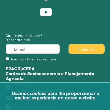
Quer receber novidades?
Digite seu e-mail
Cadastrar
Aceito a política de privacidade
EPAGRI/CEPA
Centro de Socioeconomia e Planejamento
Agrícola
Rod. Admar Gonzaga, 1486 – Itacorubi
Florianópolis, SC - CEP: 88034-001
Usamos
cookies
para lhe proporcionar a
melhor experiência no nosso website.
observatorioagro@epagri.sc.gov.br
Políticas de Privacidade