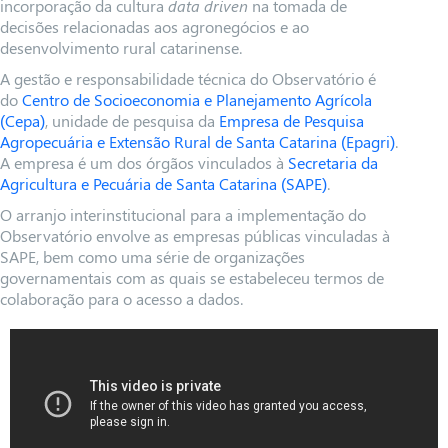
incorporação da cultura
data driven
na tomada de
decisões relacionadas aos agronegócios e ao
desenvolvimento rural catarinense.
A gestão e responsabilidade técnica do Observatório é
do
Centro de Socioeconomia e Planejamento Agrícola
(Cepa)
, unidade de pesquisa da
Empresa de Pesquisa
Agropecuária e Extensão Rural de Santa Catarina (Epagri)
.
A empresa é um dos órgãos vinculados à
Secretaria da
Agricultura e Pecuária de Santa Catarina (SAPE)
.
O arranjo interinstitucional para a implementação do
Observatório envolve as empresas públicas vinculadas à
SAPE, bem como uma série de organizações
governamentais com as quais se estabeleceu termos de
colaboração para o acesso a dados.