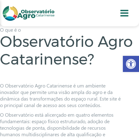
conteúdo
1
menu
2
usca
3
odapé
4
O que é o
Observatório Agro
Catarinense?
Abr
O Observatório Agro Catarinense é um ambiente
inovador que permite uma visão ampla do agro e da
dinâmica das transformações do espaço rural. Este site é
o principal canal de acesso aos seus conteúdos.
O Observatório está alicerçado em quatro elementos
fundamentais: espaço físico estruturado, adoção de
tecnologias de ponta, disponibilidade de recursos
humanos multidisciplinares de alta qualificação e