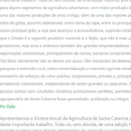
para alguns segmentos da agricultura catarinense, com maior produção de
uma das maiores produções de arroz e trigo, além de uma das maiores pr
safra de grãos, assunto selecionado como tema da capa, entre os principa
nosso principal grão; a soja que alcançou a autosuficiência, suprindo tota
que o Estado é o segundo produtor nacional; e o feijão, que não é mais
produtores, mas atrai o interesse também dos grandes empreendedores
exportações catarinenses, principalmente de carnes, bastante comprometi
Tais fatos obviamente não se deram por acaso. São resultados de dezen
pesquisa e extensão rural, sobre comercialização e mercado agrícola estad
somatório de esforços do setor público, cooperativista, privado e, princi
produtores catarinenses, independente de serem grandes ou pequenos. Al
porque contou com condições climáticas praticamente perfeitas, permitin
agropecuária de Santa Catarina fosse aproveitado. publicação na integra
Por Édila
Apresentamos a Síntese Anual da Agricultura de Santa Catarina 
deste importante trabalho. Trata-se, sem dúvida, de uma edição hi
grande sucesso para alguns segmentos da agricultura catarinens