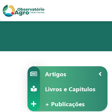
conteúdo
1
menu
2
usca
3
odapé
4
Artigos
Livros e Capítulos
+ Publicações