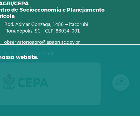
AGRI/CEPA
ntro de Socioeconomia e Planejamento
rícola
Rod. Admar Gonzaga, 1486 – Itacorubi
Florianópolis, SC - CEP: 88034-001
observatorioagro@epagri.sc.gov.br
Políticas de Privacidade
nosso website.