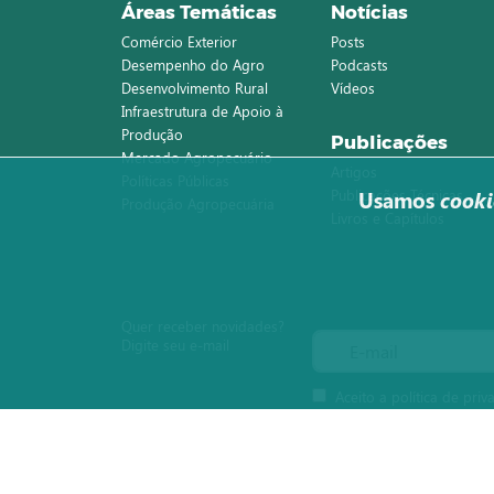
Áreas Temáticas
Notícias
Comércio Exterior
Posts
Desempenho do Agro
Podcasts
Desenvolvimento Rural
Vídeos
Infraestrutura de Apoio à
Produção
Publicações
Mercado Agropecuário
Artigos
Políticas Públicas
Publicações Técnicas
Usamos
cooki
Produção Agropecuária
Livros e Capítulos
Quer receber novidades?
Digite seu e-mail
Aceito a política de priv