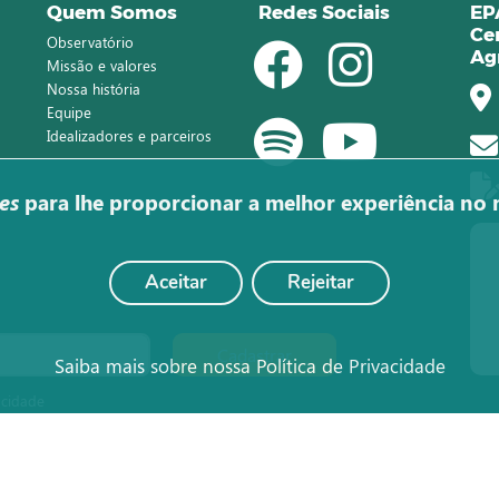
Quem Somos
Redes Sociais
EP
Ce
Observatório
Ag
Missão e valores
Nossa história
Equipe
Idealizadores e parceiros
es
para lhe proporcionar a melhor experiência no 
Aceitar
Rejeitar
Cadastrar
Saiba mais sobre nossa Política de Privacidade
acidade
© Todos os direitos reservados ao Observatório Agro Catarinense