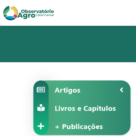
conteúdo
1
menu
2
usca
3
odapé
4
Artigos
Livros e Capítulos
+ Publicações