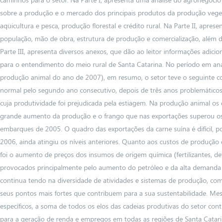
sobre a produção e o mercado dos principais produtos da produção vegetal
aqüicultura e pesca, produção florestal e crédito rural. Na Parte II, apresen
população, mão de obra, estrutura de produção e comercialização, além de
Parte III, apresenta diversos anexos, que dão ao leitor informações adicion
para o entendimento do meio rural de Santa Catarina. No período em anál
produção animal do ano de 2007), em resumo, o setor teve o seguinte co
normal pelo segundo ano consecutivo, depois de três anos problemáticos.
cuja produtividade foi prejudicada pela estiagem. Na produção animal os
grande aumento da produção e o frango que nas exportações superou os
embarques de 2005. O quadro das exportações da carne suína é difícil,
2006, ainda atingiu os níveis anteriores. Quanto aos custos de produção d
foi o aumento de preços dos insumos de origem química (fertilizantes, de
provocados principalmente pelo aumento do petróleo e da alta demanda 
continua tendo na diversidade de atividades e sistemas de produção, co
seus pontos mais fortes que contribuem para a sua sustentabilidade. Me
específicos, a soma de todos os elos das cadeias produtivas do setor cont
para a geração de renda e empregos em todas as regiões de Santa Catar