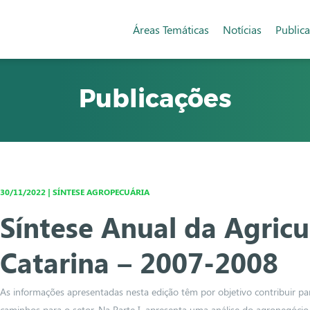
Áreas Temáticas
Notícias
Public
Publicações
30/11/2022 | SÍNTESE AGROPECUÁRIA
Síntese Anual da Agricu
Catarina – 2007-2008
As informações apresentadas nesta edição têm por objetivo contribuir pa
caminhos para o setor. Na Parte I, apresenta uma análise do agronegócio