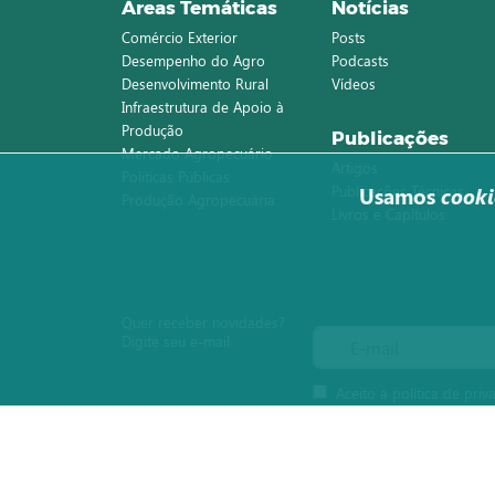
Áreas Temáticas
Notícias
Comércio Exterior
Posts
Desempenho do Agro
Podcasts
Desenvolvimento Rural
Vídeos
Infraestrutura de Apoio à
Produção
Publicações
Mercado Agropecuário
Artigos
Políticas Públicas
Publicações Técnicas
Usamos
cooki
Produção Agropecuária
Livros e Capítulos
Quer receber novidades?
Digite seu e-mail
Aceito a política de priv