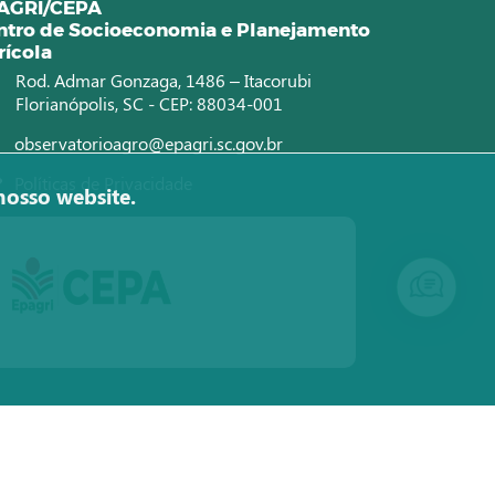
AGRI/CEPA
ntro de Socioeconomia e Planejamento
rícola
Rod. Admar Gonzaga, 1486 – Itacorubi
Florianópolis, SC - CEP: 88034-001
observatorioagro@epagri.sc.gov.br
Políticas de Privacidade
nosso website.