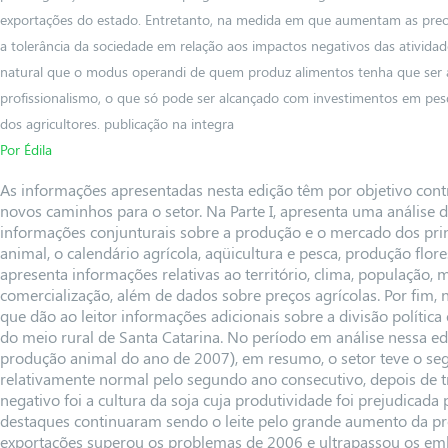
exportações do estado. Entretanto, na medida em que aumentam as pre
a tolerância da sociedade em relação aos impactos negativos das atividade
natural que o modus operandi de quem produz alimentos tenha que ser a
profissionalismo, o que só pode ser alcançado com investimentos em pesq
dos agricultores. publicação na integra
Por Édila
As informações apresentadas nesta edição têm por objetivo contr
novos caminhos para o setor. Na Parte I, apresenta uma análise 
informações conjunturais sobre a produção e o mercado dos prin
animal, o calendário agrícola, aqüicultura e pesca, produção florest
apresenta informações relativas ao território, clima, população,
comercialização, além de dados sobre preços agrícolas. Por fim, na
que dão ao leitor informações adicionais sobre a divisão polític
do meio rural de Santa Catarina. No período em análise nessa ed
produção animal do ano de 2007), em resumo, o setor teve o seg
relativamente normal pelo segundo ano consecutivo, depois de t
negativo foi a cultura da soja cuja produtividade foi prejudicad
destaques continuaram sendo o leite pelo grande aumento da pr
exportações superou os problemas de 2006 e ultrapassou os em