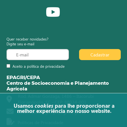
Quer receber novidades?
Digite seu e-mail
Cadastrar
Aceito a política de privacidade
EPAGRI/CEPA
Centro de Socioeconomia e Planejamento
Agrícola
Rod. Admar Gonzaga, 1486 – Itacorubi
Florianópolis, SC - CEP: 88034-001
Usamos
cookies
para lhe proporcionar a
melhor experiência no nosso website.
observatorioagro@epagri.sc.gov.br
Políticas de Privacidade