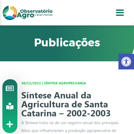
conteúdo
1
menu
2
usca
3
odapé
4
Publicações
Abr
30/11/2022 | SÍNTESE AGROPECUÁRIA
Síntese Anual da
Agricultura de Santa
Catarina – 2002-2003
A Síntese trata-se de um registro anual dos principais
fatos que influenciaram a produção agropecuária de