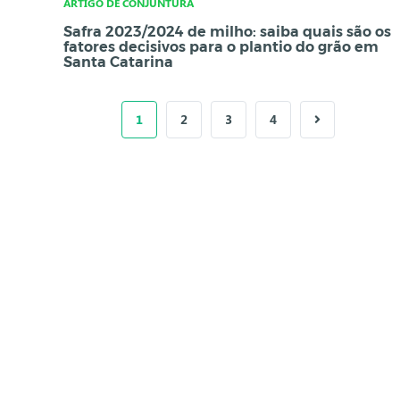
ARTIGO DE CONJUNTURA
Safra 2023/2024 de milho: saiba quais são os
fatores decisivos para o plantio do grão em
Santa Catarina
1
2
3
4