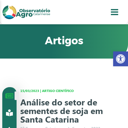
conteúdo
1
menu
2
usca
3
odapé
4
Artigos
Abr
15/03/2023 | ARTIGO CIENTÍFICO
Análise do setor de
sementes de soja em
Santa Catarina