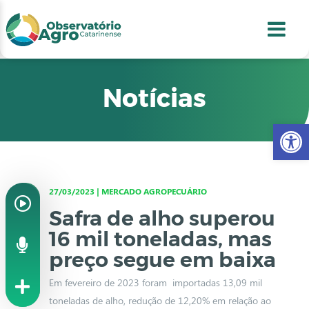
conteúdo
1
menu
2
usca
3
odapé
4
Notícias
Abr
27/03/2023 | MERCADO AGROPECUÁRIO
Safra de alho superou
16 mil toneladas, mas
preço segue em baixa
Em fevereiro de 2023 foram importadas 13,09 mil
toneladas de alho, redução de 12,20% em relação ao