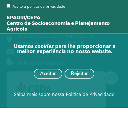
Aceito a política de privacidade
EPAGRI/CEPA
Centro de Socioeconomia e Planejamento
Agrícola
Rod. Admar Gonzaga, 1486 – Itacorubi
Florianópolis, SC - CEP: 88034-001
Usamos
cookies
para lhe proporcionar a
melhor experiência no nosso website.
observatorioagro@epagri.sc.gov.br
Políticas de Privacidade
Aceitar
Rejeitar
Saiba mais sobre nossa Política de Privacidade
© Todos os direitos reservados ao Observatório Agro Catarinense