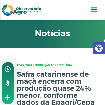
conteúdo
1
menu
2
usca
3
odapé
4
Notícias
Abr
12/07/2024 | PRODUÇÃO AGROPECUÁRIA
Safra catarinense de
maçã encerra com
produção quase 24%
menor, conforme
dados da Epagri/Cepa