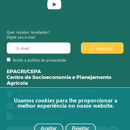
Quer receber novidades?
Digite seu e-mail
Cadastrar
Aceito a política de privacidade
EPAGRI/CEPA
Centro de Socioeconomia e Planejamento
Agrícola
Rod. Admar Gonzaga, 1486 – Itacorubi
Florianópolis, SC - CEP: 88034-001
Usamos
cookies
para lhe proporcionar a
melhor experiência no nosso website.
observatorioagro@epagri.sc.gov.br
Políticas de Privacidade
Aceitar
Rejeitar