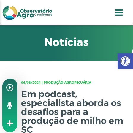
conteúdo
1
menu
2
usca
3
odapé
4
Notícias
Abr
06/08/2024 | PRODUÇÃO AGROPECUÁRIA
Em podcast,
especialista aborda os
desafios para a
produção de milho em
SC