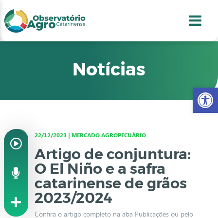
conteúdo
1
menu
2
usca
3
odapé
4
Notícias
Abr
22/12/2023 | MERCADO AGROPECUÁRIO
Artigo de conjuntura:
O El Niño e a safra
catarinense de grãos
2023/2024
Confira o artigo completo na aba Publicações ou pelo