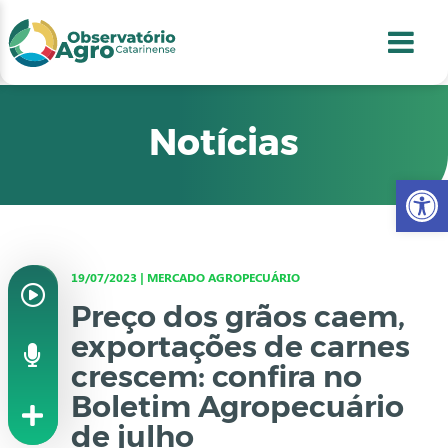
conteúdo
1
menu
2
usca
3
odapé
4
Notícias
Abr
19/07/2023 | MERCADO AGROPECUÁRIO
Preço dos grãos caem,
exportações de carnes
crescem: confira no
Boletim Agropecuário
de julho