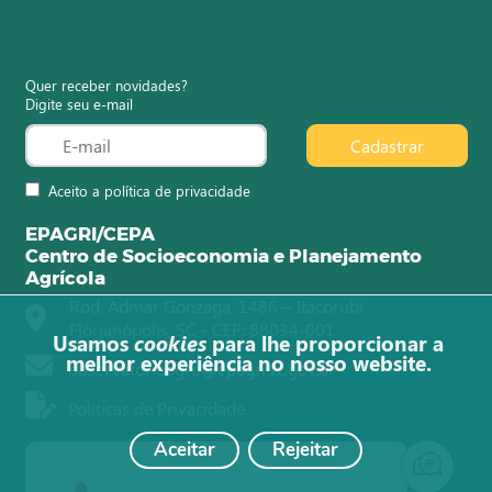
Quer receber novidades?
Digite seu e-mail
Cadastrar
Aceito a política de privacidade
EPAGRI/CEPA
Centro de Socioeconomia e Planejamento
Agrícola
Rod. Admar Gonzaga, 1486 – Itacorubi
Florianópolis, SC - CEP: 88034-001
Usamos
cookies
para lhe proporcionar a
melhor experiência no nosso website.
observatorioagro@epagri.sc.gov.br
Políticas de Privacidade
Aceitar
Rejeitar