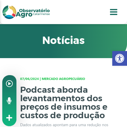
conteúdo
1
menu
2
usca
3
odapé
4
Notícias
Abr
07/06/2024 | MERCADO AGROPECUÁRIO
Podcast aborda
levantamentos dos
preços de insumos e
custos de produção
Dados atualizados apontam para uma redução nos