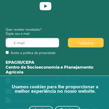
Quer receber novidades?
Digite seu e-mail
Cadastrar
Aceito a política de privacidade
EPAGRI/CEPA
Centro de Socioeconomia e Planejamento
Agrícola
Rod. Admar Gonzaga, 1486 – Itacorubi
Florianópolis, SC - CEP: 88034-001
Usamos
cookies
para lhe proporcionar a
melhor experiência no nosso website.
observatorioagro@epagri.sc.gov.br
Políticas de Privacidade