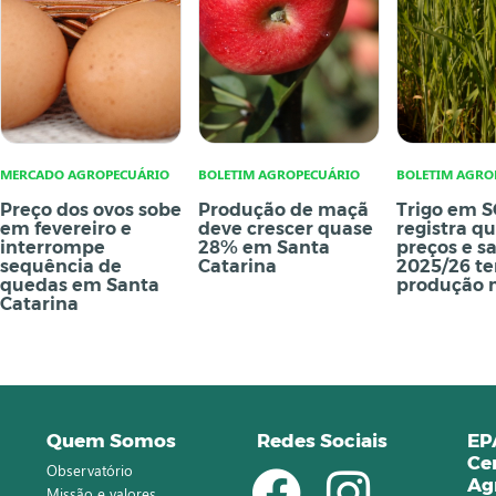
MERCADO AGROPECUÁRIO
BOLETIM AGROPECUÁRIO
BOLETIM AGRO
Preço dos ovos sobe
Produção de maçã
Trigo em S
em fevereiro e
deve crescer quase
registra q
interrompe
28% em Santa
preços e sa
sequência de
Catarina
2025/26 te
quedas em Santa
produção 
Catarina
Quem Somos
Redes Sociais
EP
Ce
Observatório
Ag
Missão e valores