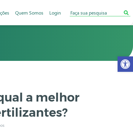
ações
Quem Somos
Login
Abr
 qual a melhor
rtilizantes?
bos