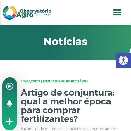
conteúdo
1
menu
2
usca
3
odapé
4
Notícias
Abr
12/04/2023 | MERCADO AGROPECUÁRIO
Artigo de conjuntura:
qual a melhor época
para comprar
fertilizantes?
Sazonalidade é uma das características do mercado de