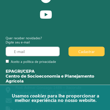
Quer receber novidades?
Digite seu e-mail
Cadastrar
Aceito a política de privacidade
EPAGRI/CEPA
Centro de Socioeconomia e Planejamento
Agrícola
Rod. Admar Gonzaga, 1486 – Itacorubi
Florianópolis, SC - CEP: 88034-001
Usamos
cookies
para lhe proporcionar a
melhor experiência no nosso website.
observatorioagro@epagri.sc.gov.br