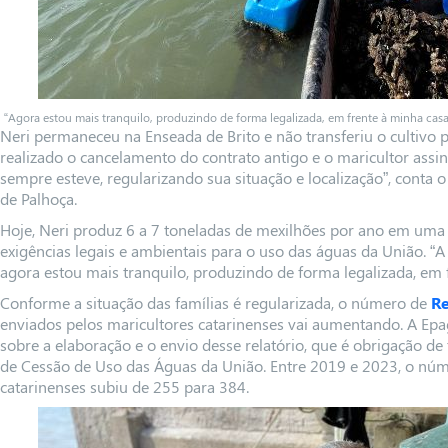
“Agora estou mais tranquilo, produzindo de forma legalizada, em frente à minha casa”
Neri permaneceu na Enseada de Brito e não transferiu o cultivo p
realizado o cancelamento do contrato antigo e o maricultor assi
sempre esteve, regularizando sua situação e localização”, conta 
de Palhoça.
Hoje, Neri produz 6 a 7 toneladas de mexilhões por ano em uma 
exigências legais e ambientais para o uso das águas da União. “
agora estou mais tranquilo, produzindo de forma legalizada, em f
Conforme a situação das famílias é regularizada, o número de
Re
enviados pelos maricultores catarinenses vai aumentando. A Epagr
sobre a elaboração e o envio desse relatório, que é obrigação de
de Cessão de Uso das Águas da União. Entre 2019 e 2023, o nú
catarinenses subiu de 255 para 384.