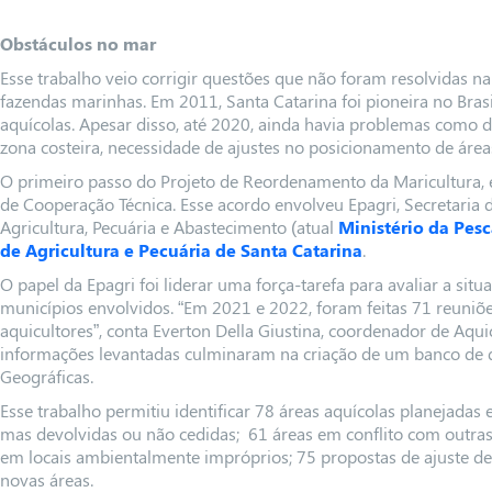
Obstáculos no mar
Esse trabalho veio corrigir questões que não foram resolvidas na
fazendas marinhas. Em 2011, Santa Catarina foi pioneira no Bras
aquícolas. Apesar disso, até 2020, ainda havia problemas como d
zona costeira, necessidade de ajustes no posicionamento de área
O primeiro passo do Projeto de Reordenamento da Maricultura, 
de Cooperação Técnica. Esse acordo envolveu Epagri, Secretaria d
Agricultura, Pecuária e Abastecimento (atual
Ministério da Pes
de Agricultura e Pecuária de Santa Catarina
.
O papel da Epagri foi liderar uma força-tarefa para avaliar a si
municípios envolvidos. “Em 2021 e 2022, foram feitas 71 reuniões
aquicultores”, conta Everton Della Giustina, coordenador de Aquic
informações levantadas culminaram na criação de um banco de
Geográficas.
Esse trabalho permitiu identificar 78 áreas aquícolas planejadas 
mas devolvidas ou não cedidas; 61 áreas em conflito com outras
em locais ambientalmente impróprios; 75 propostas de ajuste d
novas áreas.