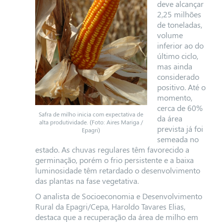
deve alcançar
2,25 milhões
de toneladas,
volume
inferior ao do
último ciclo,
mas ainda
considerado
positivo. Até o
momento,
cerca de 60%
Safra de milho inicia com expectativa de
da área
alta produtividade. (Foto: Aires Mariga /
prevista já foi
Epagri)
semeada no
estado. As chuvas regulares têm favorecido a
germinação, porém o frio persistente e a baixa
luminosidade têm retardado o desenvolvimento
das plantas na fase vegetativa.
O analista de Socioeconomia e Desenvolvimento
Rural da Epagri/Cepa, Haroldo Tavares Elias,
destaca que a recuperação da área de milho em