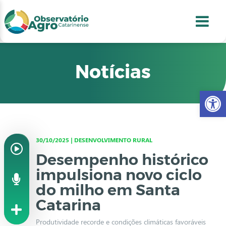
conteúdo
1
menu
2
usca
3
odapé
4
Notícias
Abr
30/10/2025 | DESENVOLVIMENTO RURAL
Desempenho histórico
impulsiona novo ciclo
do milho em Santa
Catarina
Produtividade recorde e condições climáticas favoráveis