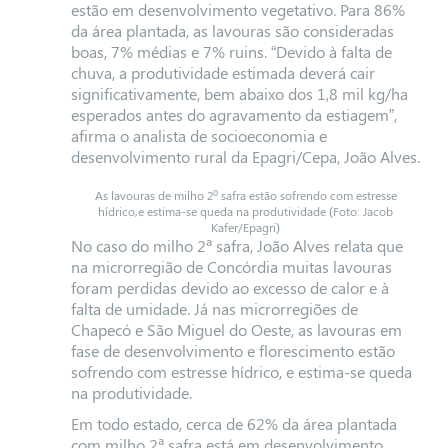
estão em desenvolvimento vegetativo. Para 86%
da área plantada, as lavouras são consideradas
boas, 7% médias e 7% ruins. “Devido à falta de
chuva, a produtividade estimada deverá cair
significativamente, bem abaixo dos 1,8 mil kg/ha
esperados antes do agravamento da estiagem”,
afirma o analista de socioeconomia e
desenvolvimento rural da Epagri/Cepa, João Alves.
As lavouras de milho 2º safra estão sofrendo com estresse
hídrico,e estima-se queda na produtividade (Foto: Jacob
Kafer/Epagri)
No caso do milho 2ª safra, João Alves relata que
na microrregião de Concórdia muitas lavouras
foram perdidas devido ao excesso de calor e à
falta de umidade. Já nas microrregiões de
Chapecó e São Miguel do Oeste, as lavouras em
fase de desenvolvimento e florescimento estão
sofrendo com estresse hídrico, e estima-se queda
na produtividade.
Em todo estado, cerca de 62% da área plantada
com milho 2ª safra está em desenvolvimento