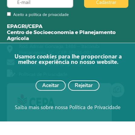
Cadastrar
Aceito a política de privacidade
EPAGRI/CEPA
Centro de Socioeconomia e Planejamento
Agrícola
Rod. Admar Gonzaga, 1486 – Itacorubi
Florianópolis, SC - CEP: 88034-001
Usamos
cookies
para lhe proporcionar a
melhor experiência no nosso website.
observatorioagro@epagri.sc.gov.br
Políticas de Privacidade
Aceitar
Rejeitar
Saiba mais sobre nossa Política de Privacidade