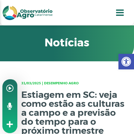
conteúdo
1
menu
2
usca
3
odapé
4
Notícias
Abr
31/03/2025 | DESEMPENHO AGRO
Estiagem em SC: veja
como estão as culturas
a campo e a previsão
do tempo para o
próximo trimestre