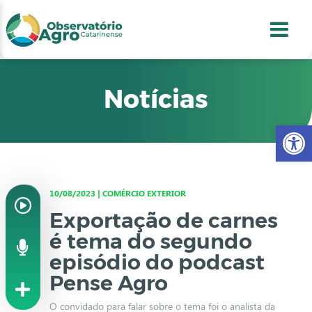
conteúdo
1
menu
2
usca
3
odapé
4
Notícias
Abr
10/08/2023 | COMÉRCIO EXTERIOR
Exportação de carnes
é tema do segundo
episódio do podcast
Pense Agro
O convidado para falar sobre o tema foi o analista da