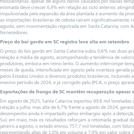
fitossanitárias, apesar de alguns danos causados por baixas tem
estimada deve crescer 6,9% em relação ao ciclo anterior, atingin
impulsionada pela expansão da área plantada e aumento da prod
as importações brasileiras de cebola caíram significativamente
agosto, sem movimentação registrada em Santa Catarina, com A
fornecedores.
Preço do boi gordo em SC registra leve alta em setembro
O preço do boi gordo em Santa Catarina subiu 0,6% nas duas p
relação à média de agosto, acompanhando a tendência de valoriz
produtores, embora em ritmo lento. O aumento interrompe temp
meses de queda, intensificada em agosto pela incerteza gerada pe
pelos Estados Unidos a diversos produtos brasileiros, incluindo
mesmo período de 2024, e já corrigido pelo IPCA, o preço aprese
Exportações de frango de SC mantêm recuperação apesar
Em agosto de 2025, Santa Catarina exportou 89,8 mil toneladas 
relação a julho, mas alta de 6,7% frente a agosto de 2024, geran
desempenho ainda é impactado pelos embargos após a detecção 
Sul, em maio, mas os resultados reforçam a retomada gradual d
janeiro a agosto, o estado enviou 757,7 mil toneladas, com fatu
representando altas de 1,0% em volume e 7,0% em valor sobre 2