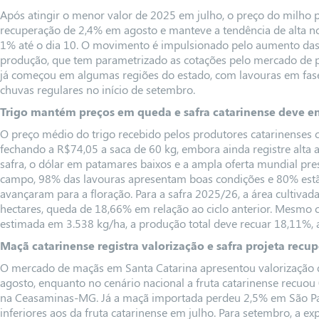
Após atingir o menor valor de 2025 em julho, o preço do milho 
recuperação de 2,4% em agosto e manteve a tendência de alta n
1% até o dia 10. O movimento é impulsionado pelo aumento das 
produção, que tem parametrizado as cotações pelo mercado de p
já começou em algumas regiões do estado, com lavouras em fase
chuvas regulares no início de setembro.
Trigo mantém preços em queda e safra catarinense deve e
O preço médio do trigo recebido pelos produtores catarinenses c
fechando a R$74,05 a saca de 60 kg, embora ainda registre alta
safra, o dólar em patamares baixos e a ampla oferta mundial pre
campo, 98% das lavouras apresentam boas condições e 80% estã
avançaram para a floração. Para a safra 2025/26, a área cultivad
hectares, queda de 18,66% em relação ao ciclo anterior. Mesmo 
estimada em 3.538 kg/ha, a produção total deve recuar 18,11%, 
Maçã catarinense registra valorização e safra projeta recu
O mercado de maçãs em Santa Catarina apresentou valorização d
agosto, enquanto no cenário nacional a fruta catarinense recuo
na Ceasaminas-MG. Já a maçã importada perdeu 2,5% em São Pau
inferiores aos da fruta catarinense em julho. Para setembro, a ex