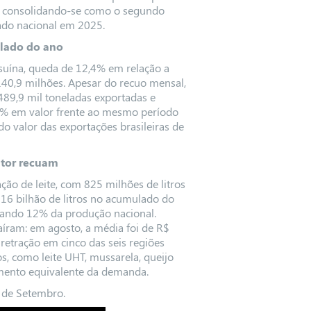
s, consolidando-se como o segundo
ado nacional em 2025.
ulado do ano
 suína, queda de 12,4% em relação a
140,9 milhões. Apesar do recuo mensal,
89,9 mil toneladas exportadas e
1% em valor frente ao mesmo período
 valor das exportações brasileiras de
utor recuam
ão de leite, com 825 milhões de litros
,616 bilhão de litros no acumulado do
ntando 12% da produção nacional.
íram: em agosto, a média foi de R$
 retração em cinco das seis regiões
 como leite UHT, mussarela, queijo
umento equivalente da demanda.
 de Setembro.