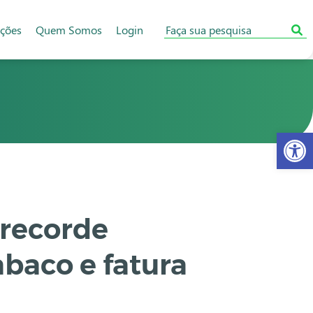
ações
Quem Somos
Login
Abr
 recorde
abaco e fatura