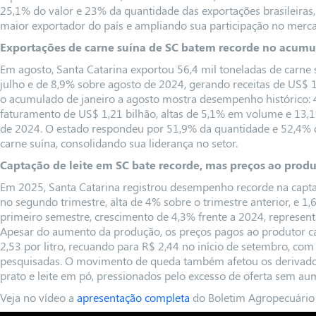
25,1% do valor e 23% da quantidade das exportações brasileira
maior exportador do país e ampliando sua participação no merc
Exportações de carne suína de SC batem recorde no acum
Em agosto, Santa Catarina exportou 56,4 mil toneladas de carne
julho e de 8,9% sobre agosto de 2024, gerando receitas de US$ 
o acumulado de janeiro a agosto mostra desempenho histórico: 4
faturamento de US$ 1,21 bilhão, altas de 5,1% em volume e 13,
de 2024. O estado respondeu por 51,9% da quantidade e 52,4% do
carne suína, consolidando sua liderança no setor.
Captação de leite em SC bate recorde, mas preços ao prod
Em 2025, Santa Catarina registrou desempenho recorde na captaç
no segundo trimestre, alta de 4% sobre o trimestre anterior, e 1
primeiro semestre, crescimento de 4,3% frente a 2024, represe
Apesar do aumento da produção, os preços pagos ao produtor ca
2,53 por litro, recuando para R$ 2,44 no início de setembro, com
pesquisadas. O movimento de queda também afetou os derivados,
prato e leite em pó, pressionados pelo excesso de oferta sem a
Veja no vídeo a
apresentação completa
do Boletim Agropecuário