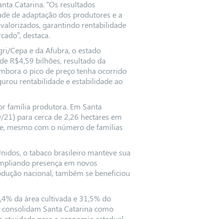
nta Catarina. “Os resultados
ade de adaptação dos produtores e a
alorizados, garantindo rentabilidade
ado”, destaca.
i/Cepa e da Afubra, o estado
de R$4,59 bilhões, resultado da
mbora o pico de preço tenha ocorrido
rou rentabilidade e estabilidade ao
r família produtora. Em Santa
/21) para cerca de 2,26 hectares em
dade, mesmo com o número de famílias
idos, o tabaco brasileiro manteve sua
e ampliando presença em novos
odução nacional, também se beneficiou
,4% da área cultivada e 31,5% do
os consolidam Santa Catarina como
a atividade para a economia estadual.