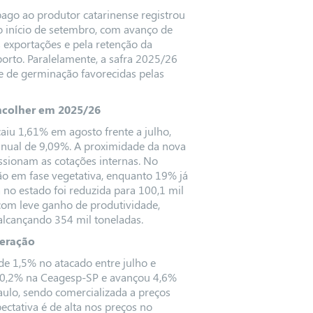
pago ao produtor catarinense registrou
o início de setembro, com avanço de
exportações e pela retenção da
orto. Paralelamente, a safra 2025/26
 de germinação favorecidas pelas
ncolher em 2025/26
aiu 1,61% em agosto frente a julho,
 anual de 9,09%. A proximidade da nova
ssionam as cotações internas. No
o em fase vegetativa, enquanto 19% já
a no estado foi reduzida para 100,1 mil
com leve ganho de produtividade,
alcançando 354 mil toneladas.
peração
e 1,5% no atacado entre julho e
u 0,2% na Ceagesp-SP e avançou 4,6%
lo, sendo comercializada a preços
pectativa é de alta nos preços no