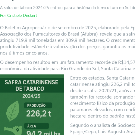
A safra de tabaco 2024/25 entrou para a história da fumicultura no Sul do
Por Cristiele Deckert
O Boletim Agropecuário de setembro de 2025, elaborado pela E
Associação dos Fumicultores do Brasil (Afubra), revela que a safr
atingiu 719,9 mil toneladas em 309,9 mil hectares. O crescimento 
produtividade estável e à valorização dos preços, garantiu os m
nos últimos cinco anos.
O desempenho resultou em um faturamento recorde de R$14,57 b
econômica da atividade para Rio Grande do Sul, Santa Catarina e
Entre os estados, Santa Catari
catarinense atingiu 226,2 mil 
desde a safra 2020/21, após a 
também foi recorde, somando 
crescimento físico da produçã
patamares elevados, com rend
hectare, dentro do padrão histó
Segundo o analista de Socioe
Epagri/Cepa, Luis Augusto Arau