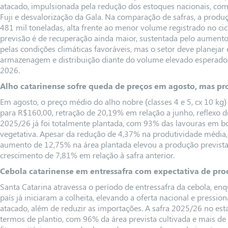
atacado, impulsionada pela redução dos estoques nacionais, com
Fuji e desvalorização da Gala. Na comparação de safras, a prod
481 mil toneladas, alta frente ao menor volume registrado no cicl
previsão é de recuperação ainda maior, sustentada pelo aument
pelas condições climáticas favoráveis, mas o setor deve planejar 
armazenagem e distribuição diante do volume elevado esperado pa
2026.
Alho catarinense sofre queda de preços em agosto, mas pr
Em agosto, o preço médio do alho nobre (classes 4 e 5, cx 10 kg
para R$160,00, retração de 20,19% em relação a junho, reflexo do
2025/26 já foi totalmente plantada, com 93% das lavouras em b
vegetativa. Apesar da redução de 4,37% na produtividade média
aumento de 12,75% na área plantada elevou a produção prevista 
crescimento de 7,81% em relação à safra anterior.
Cebola catarinense em entressafra com expectativa de pr
Santa Catarina atravessa o período de entressafra da cebola, en
país já iniciaram a colheita, elevando a oferta nacional e pressi
atacado, além de reduzir as importações. A safra 2025/26 no es
termos de plantio, com 96% da área prevista cultivada e mais d