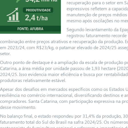
recuperação para o setor em Sa
expressivos refletem a capacid
manutenção de preços médios v
mesmo após oscilações no merc
Segundo levantamento da Epagr
registrou faturamento recorde 
combinação entre preços atrativos e recuperação da produção. E
em 2023/24, com R$23/kg, o patamar elevado de 2024/25 assegu
setor.
Outro ponto de destaque é a ampliação da escala de produção po
Catarina, a área média por unidade passou de 1,93 hectare (2020
2024/25. Isso evidencia maior eficiência e busca por rentabili
produtoras relativamente estável.
Apesar dos desafios em mercados específicos como os Estados Un
resiliência no comércio internacional, diversificando destinos 
compradores. Santa Catarina, com participação expressiva na pr
desse movimento.
No balanço final, o estado respondeu por 31,4% da produção, 30
faturamento total do Sul do Brasil na safra 2024/25. Os númer
protagonista da fumicultura regional e reforçam a importância d