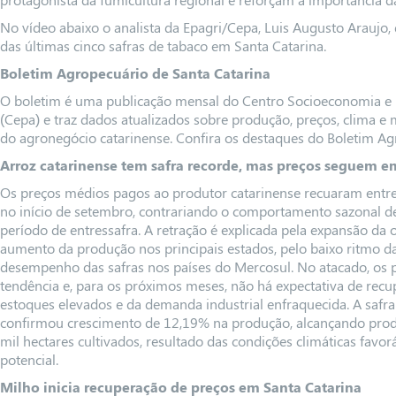
No vídeo abaixo o analista da Epagri/Cepa, Luis Augusto Araujo,
das últimas cinco safras de tabaco em Santa Catarina.
Boletim Agropecuário de Santa Catarina
O boletim é uma publicação mensal do Centro Socioeconomia e 
(Cepa) e traz dados atualizados sobre produção, preços, clima 
do agronegócio catarinense. Confira os destaques do Boletim A
Arroz catarinense tem safra recorde, mas preços seguem 
Os preços médios pagos ao produtor catarinense recuaram entr
no início de setembro, contrariando o comportamento sazonal d
período de entressafra. A retração é explicada pela expansão da 
aumento da produção nos principais estados, pelo baixo ritmo d
desempenho das safras nos países do Mercosul. No atacado, 
tendência e, para os próximos meses, não há expectativa de recup
estoques elevados e da demanda industrial enfraquecida. A safr
confirmou crescimento de 12,19% na produção, alcançando prod
mil hectares cultivados, resultado das condições climáticas favor
potencial.
Milho inicia recuperação de preços em Santa Catarina