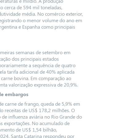
peraturas e míldio. A produção
do cerca de 594 mil toneladas,
utividade média. No comércio exterior,
, registrando o menor volume do ano em
rgentina e Espanha como principais
rimeiras semanas de setembro em
ação dos principais estados
orariamente a sequência de quatro
la tarifa adicional de 40% aplicada
 a carne bovina. Em comparação ao
nta valorização expressiva de 20,9%.
 de embargos
de carne de frango, queda de 5,9% em
do receitas de US$ 178,2 milhões. O
de influenza aviária no Rio Grande do
as exportações. No acumulado de
ramento de US$ 1,54 bilhão,
024. Santa Catarina respondeu por