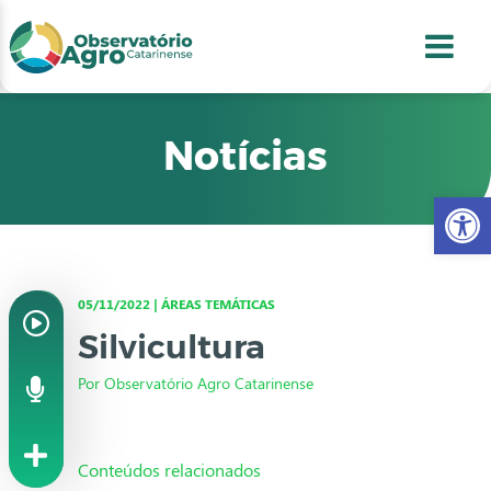
conteúdo
1
menu
2
usca
3
odapé
4
Notícias
Abr
05/11/2022 | ÁREAS TEMÁTICAS
Silvicultura
Por Observatório Agro Catarinense
Conteúdos relacionados