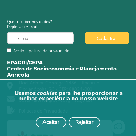
Quer receber novidades?
Digite seu e-mail
Cadastrar
Aceito a política de privacidade
EPAGRI/CEPA
Centro de Socioeconomia e Planejamento
Agrícola
Rod. Admar Gonzaga, 1486 – Itacorubi
Florianópolis, SC - CEP: 88034-001
Usamos
cookies
para lhe proporcionar a
melhor experiência no nosso website.
observatorioagro@epagri.sc.gov.br
Políticas de Privacidade
Aceitar
Rejeitar