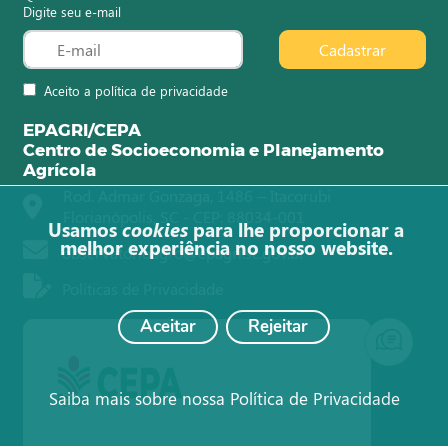
Digite seu e-mail
Cadastrar
Aceito a política de privacidade
EPAGRI/CEPA
Centro de Socioeconomia e Planejamento
Agrícola
Rod. Admar Gonzaga, 1486 – Itacorubi
Florianópolis, SC - CEP: 88034-001
Usamos
cookies
para lhe proporcionar a
melhor experiência no nosso website.
observatorioagro@epagri.sc.gov.br
Políticas de Privacidade
Aceitar
Rejeitar
Saiba mais sobre nossa Política de Privacidade