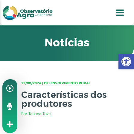
conteúdo
1
menu
2
usca
3
odapé
4
Notícias
Abr
29/08/2024 | DESENVOLVIMENTO RURAL
Características dos
produtores
Por Tatiana Tozzi