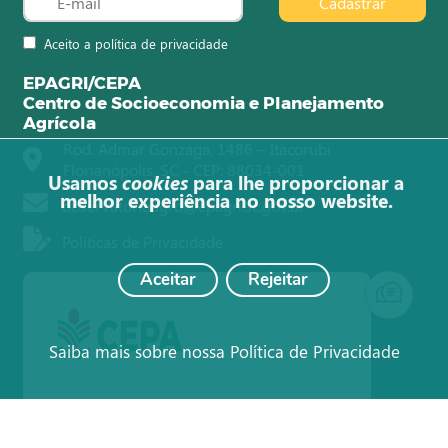
Cadastrar
Aceito a política de privacidade
EPAGRI/CEPA
Centro de Socioeconomia e Planejamento
Agrícola
Rod. Admar Gonzaga, 1486 – Itacorubi
Florianópolis, SC - CEP: 88034-001
Usamos
cookies
para lhe proporcionar a
melhor experiência no nosso website.
observatorioagro@epagri.sc.gov.br
Políticas de Privacidade
Aceitar
Rejeitar
Saiba mais sobre nossa Política de Privacidade