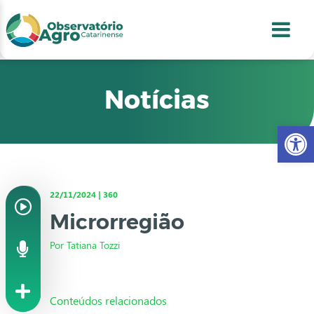
conteúdo
1
menu
2
usca
3
odapé
4
Notícias
Abr
22/11/2024 | 360
Microrregião
Por Tatiana Tozzi
Conteúdos relacionados