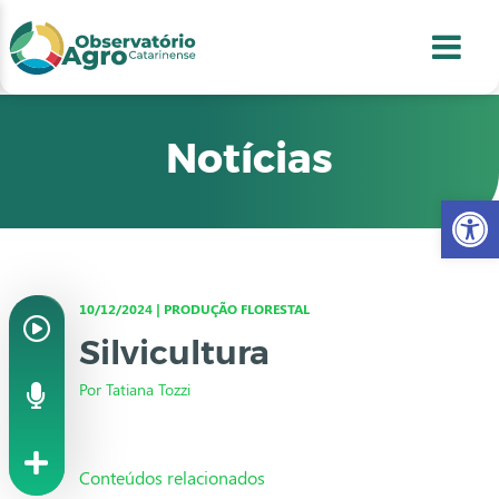
conteúdo
1
menu
2
usca
3
odapé
4
Notícias
Abr
10/12/2024 | PRODUÇÃO FLORESTAL
Silvicultura
Por Tatiana Tozzi
Conteúdos relacionados