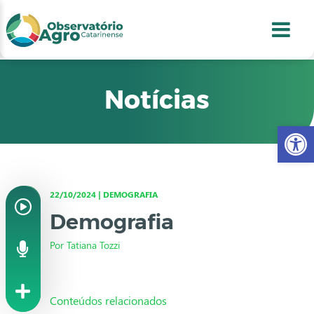
conteúdo
1
menu
2
usca
3
odapé
4
Notícias
Abr
22/10/2024 | DEMOGRAFIA
Demografia
Por Tatiana Tozzi
Conteúdos relacionados