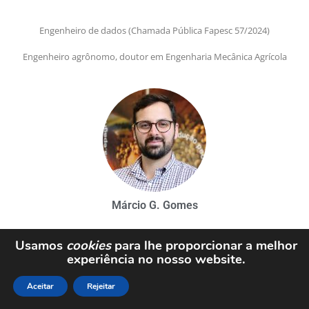
Engenheiro de dados
(Chamada Pública Fapesc 57/2024)
Engenheiro agrônomo, doutor em Engenharia Mecânica Agrícola
Márcio G. Gomes
Usamos
cookies
para lhe proporcionar a melhor
Cientista de dados (Edital Fapesc 57/2024
)
experiência no nosso website.
Economista, mestre em Economia
Aceitar
Rejeitar